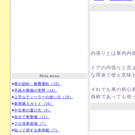
内張りとは車内内
ドアの内張りと言
な用途で使え意味
Mein menu
■
車の節約・燃費運転（19）
それでも車の初心
■
手抜き整備の実態（14）
俗称であっても使
■
上手なディーラーの使い方（10）
■
新車購入ガイド（10）
■
中古車の選び方（9）
■
自分で車整備（12）
■
プロ洗車道場（7）
■
知って得する車情報（7）