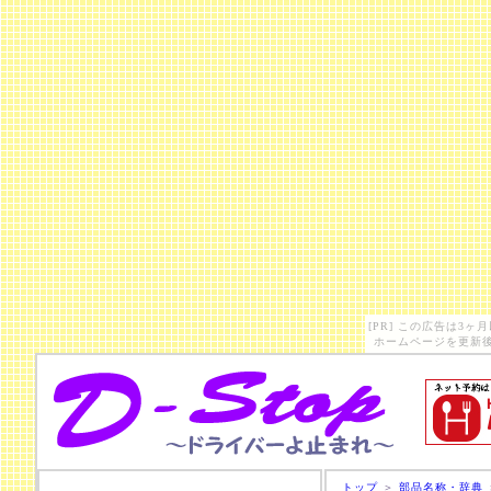
[PR] この広告は3
ホームページを更新後
トップ
＞
部品名称・辞典