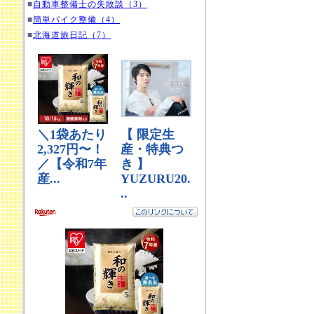
■
自動車整備士の失敗談（3）
■
簡単バイク整備（4）
■
北海道旅日記（7）